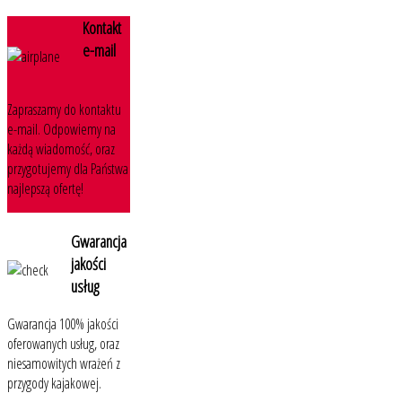
Kontakt
e-mail
Zapraszamy do kontaktu
e-mail. Odpowiemy na
każdą wiadomość, oraz
przygotujemy dla Państwa
najlepszą ofertę!
Gwarancja
jakości
usług
Gwarancja 100% jakości
oferowanych usług, oraz
niesamowitych wrażeń z
przygody kajakowej.