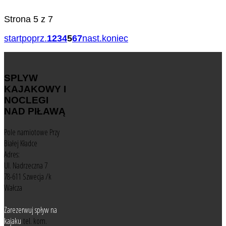
Strona 5 z 7
start
poprz.
1
2
3
4
5
6
7
nast.
koniec
SPLYW
KAJAKOWY I
NOCLEGI
NAD PIŁAWĄ
Pole namiotowe Przy
Białej Kładce
Adres:
Ul. Nadrzeczna 7
78-611 Szwecja /k
Wałcza
Zarezerwuj spływ na
kajaku
tel. kom.