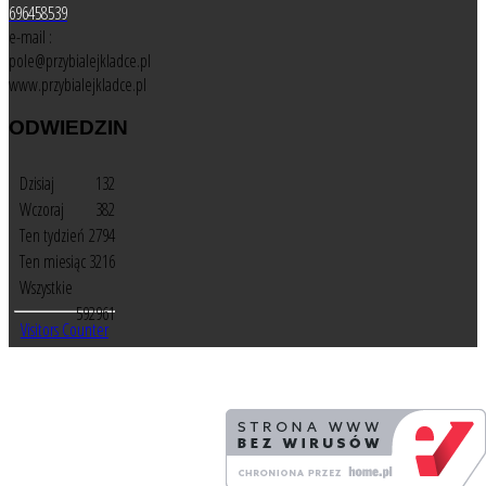
696458539
e-mail :
pole@przybialejkladce.pl
www.przybialejkladce.pl
ODWIEDZIN
Dzisiaj
132
Wczoraj
382
Ten tydzień
2794
Ten miesiąc
3216
Wszystkie
592961
Visitors Counter
Spływy kajakowe oraz pole namiotowe Piława © 2026 | Zapraszamy na
aktywny wypoczynek nad rzeką Piława. Oprócz splywu kajakowego oferujemy
nocleg pod dachem jak i na polu namiotowym do 300 miejsc.