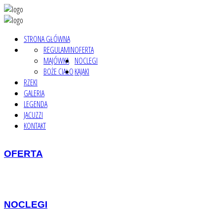
STRONA GŁÓWNA
REGULAMIN
OFERTA
MAJÓWKA
NOCLEGI
BOŻE CIAŁO
KAJAKI
RZEKI
GALERIA
LEGENDA
JACUZZI
KONTAKT
OFERTA
NOCLEGI